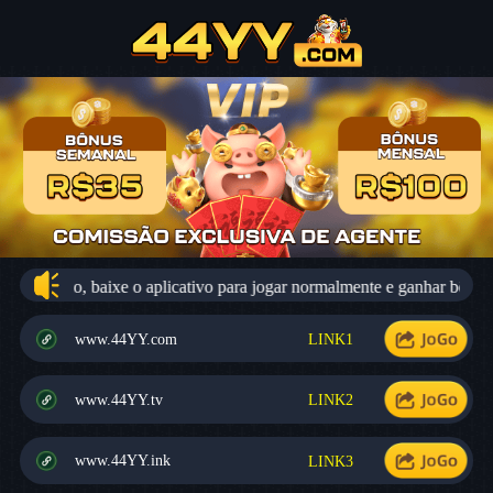
o usuário, baixe o aplicativo para jogar normalmente e ganhar bônus mi
www.44YY.com
LINK1
www.44YY.tv
LINK2
www.44YY.ink
LINK3